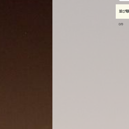
並び
0
件