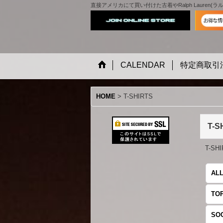
直接アメリカにて買い付けた古着やRalph Lauren(ラル
CALENDAR
特定商取引
HOME
>
T-SHIRTS
T-S
T-S
ALL
TO
SO